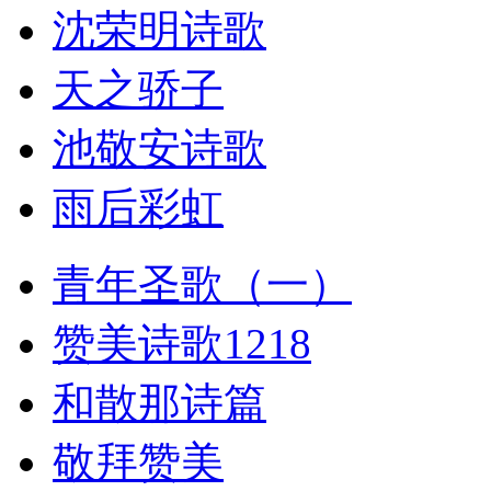
沈荣明诗歌
天之骄子
池敬安诗歌
雨后彩虹
青年圣歌（一）
赞美诗歌1218
和散那诗篇
敬拜赞美