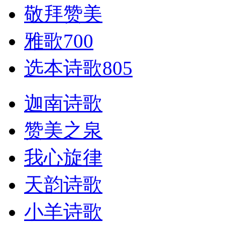
敬拜赞美
雅歌700
选本诗歌805
迦南诗歌
赞美之泉
我心旋律
天韵诗歌
小羊诗歌