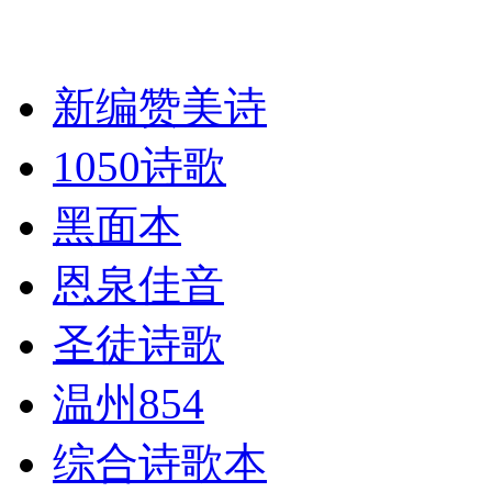
新编赞美诗
1050诗歌
黑面本
恩泉佳音
圣徒诗歌
温州854
综合诗歌本