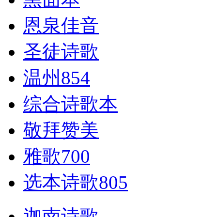
恩泉佳音
圣徒诗歌
温州854
综合诗歌本
敬拜赞美
雅歌700
选本诗歌805
迦南诗歌