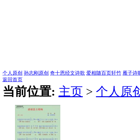
个人原创
孙志刚原创
奇十恩经文诗歌
爱相随
百页轩竹
雁子诗
返回首页
当前位置:
主页
>
个人原