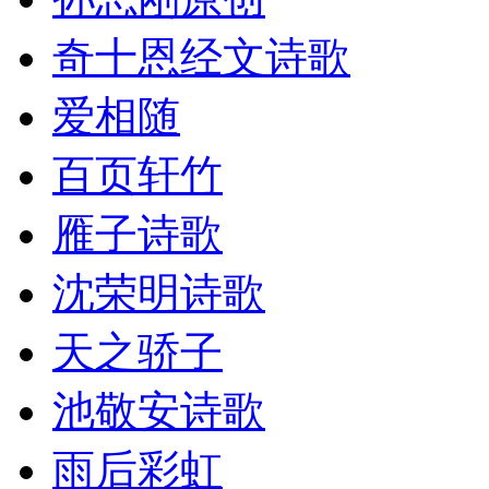
奇十恩经文诗歌
爱相随
百页轩竹
雁子诗歌
沈荣明诗歌
天之骄子
池敬安诗歌
雨后彩虹