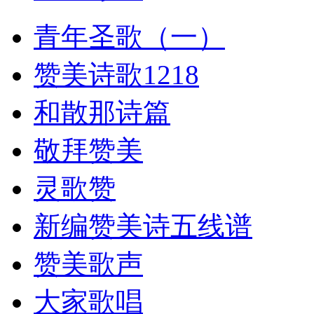
青年圣歌（一）
赞美诗歌1218
和散那诗篇
敬拜赞美
灵歌赞
新编赞美诗五线谱
赞美歌声
大家歌唱