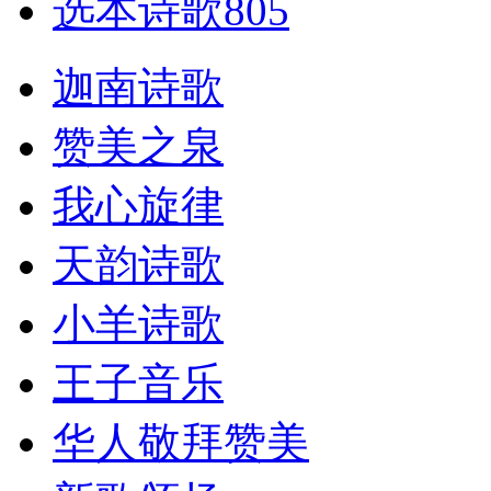
选本诗歌805
迦南诗歌
赞美之泉
我心旋律
天韵诗歌
小羊诗歌
王子音乐
华人敬拜赞美