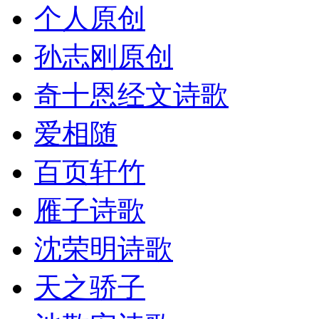
个人原创
孙志刚原创
奇十恩经文诗歌
爱相随
百页轩竹
雁子诗歌
沈荣明诗歌
天之骄子