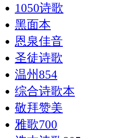
1050诗歌
黑面本
恩泉佳音
圣徒诗歌
温州854
综合诗歌本
敬拜赞美
雅歌700