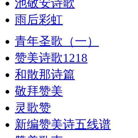
池敬安诗歌
雨后彩虹
青年圣歌（一）
赞美诗歌1218
和散那诗篇
敬拜赞美
灵歌赞
新编赞美诗五线谱