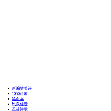
新编赞美诗
1050诗歌
黑面本
恩泉佳音
圣徒诗歌