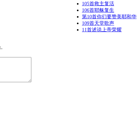
105首救主复活
106首耶稣复生
第10首你们要赞美耶和华
109首天堂歌声
11首述说上帝荣耀
论。