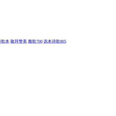
诗歌本
敬拜赞美
雅歌700
选本诗歌805