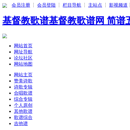
会员注册
┆
会员登陆
┆
栏目导航
┆
主站点
┆
影视频道
基督教歌谱基督教歌谱网 简谱五
网站首页
网址导航
论坛社区
网站地图
网站主页
赞美诗歌
诗歌专辑
合唱歌谱
综合专辑
个人原创
其他歌谱
歌谱综合
吉他谱