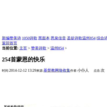
新编赞美诗
1050诗歌
黑面本
恩泉佳音
圣徒诗歌
温州854
综合
返回首页
当前位置:
主页
>
赞美诗歌
>
温州854
>
254首蒙恩的快乐
2014-12-12 13:29
基督教网络收集
小仆人
次
时间:
来源:
作者:
点击: