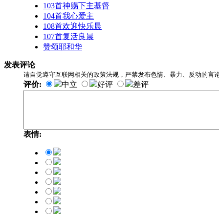
103首神赐下主基督
104首我心爱主
108首欢迎快乐晨
107首复活良晨
赞颂耶和华
发表评论
请自觉遵守互联网相关的政策法规，严禁发布色情、暴力、反动的言
评价:
中立
好评
差评
表情: