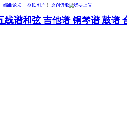
┆
编曲论坛
┆
壁纸图片
┆
原创诗歌
我要上传
线谱和弦 吉他谱 钢琴谱 鼓谱 