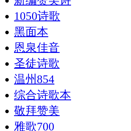
新编赞美诗
1050诗歌
黑面本
恩泉佳音
圣徒诗歌
温州854
综合诗歌本
敬拜赞美
雅歌700