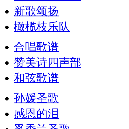
新歌颂扬
橄榄枝乐队
合唱歌谱
赞美诗四声部
和弦歌谱
孙媛圣歌
感恩的泪