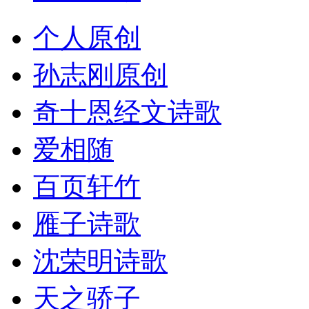
个人原创
孙志刚原创
奇十恩经文诗歌
爱相随
百页轩竹
雁子诗歌
沈荣明诗歌
天之骄子