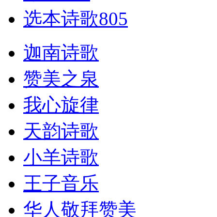
选本诗歌805
迦南诗歌
赞美之泉
我心旋律
天韵诗歌
小羊诗歌
王子音乐
华人敬拜赞美