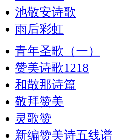
池敬安诗歌
雨后彩虹
青年圣歌（一）
赞美诗歌1218
和散那诗篇
敬拜赞美
灵歌赞
新编赞美诗五线谱