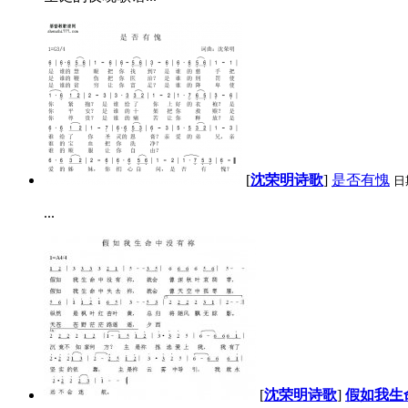
[
沈荣明诗歌
]
是否有愧
日
...
[
沈荣明诗歌
]
假如我生