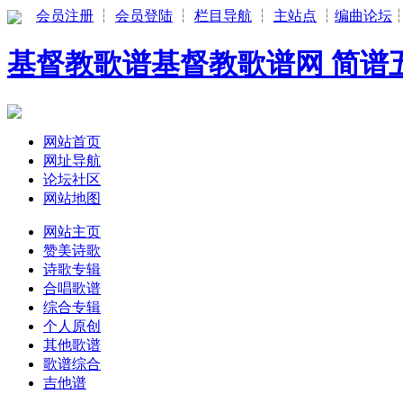
会员注册
┆
会员登陆
┆
栏目导航
┆
主站点
┆
编曲论坛
基督教歌谱基督教歌谱网 简谱五
网站首页
网址导航
论坛社区
网站地图
网站主页
赞美诗歌
诗歌专辑
合唱歌谱
综合专辑
个人原创
其他歌谱
歌谱综合
吉他谱