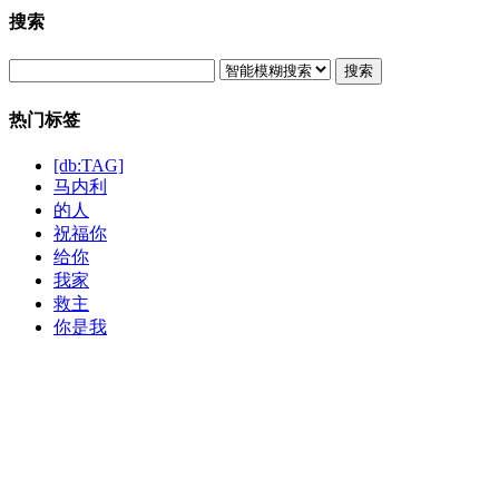
搜索
搜索
热门标签
[db:TAG]
马内利
的人
祝福你
给你
我家
救主
你是我