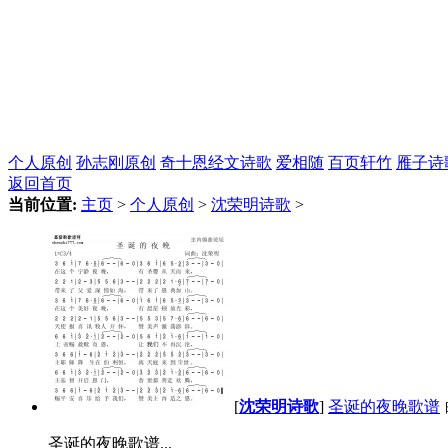
个人原创
孙志刚原创
奇十恩经文诗歌
爱相随
百页轩竹
雁子诗
返回首页
当前位置:
主页
>
个人原创
>
沈荣明诗歌
>
[
沈荣明诗歌
]
圣诞的夜晚歌谱
圣诞的夜晚歌谱...