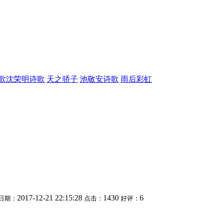
歌
沈荣明诗歌
天之骄子
池敬安诗歌
雨后彩虹
2017-12-21 22:15:28
1430
6
日期：
点击：
好评：