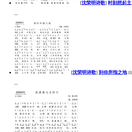
[
沈荣明诗歌
]
时刻想起主
...
[
沈荣明诗歌
]
到你所指之地
日
...