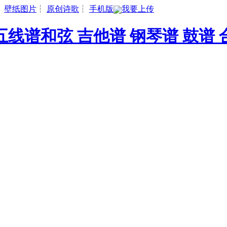
┆
壁纸图片
┆
原创诗歌
┆
手机版
我要上传
线谱和弦 吉他谱 钢琴谱 鼓谱 