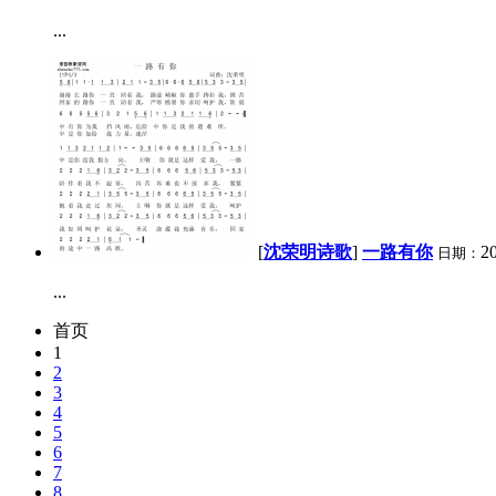
...
[
沈荣明诗歌
]
一路有你
2
日期：
...
首页
1
2
3
4
5
6
7
8