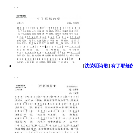
...
[
沈荣明诗歌
]
有了耶稣
...