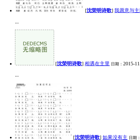
[
沈荣明诗歌
]
我愿意与主
...
[
沈荣明诗歌
]
相遇在主里
2015-11
日期：
...
[
沈荣明诗歌
]
如果没有主
日期