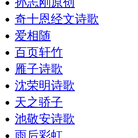
孙志刚原创
奇十恩经文诗歌
爱相随
百页轩竹
雁子诗歌
沈荣明诗歌
天之骄子
池敬安诗歌
雨后彩虹