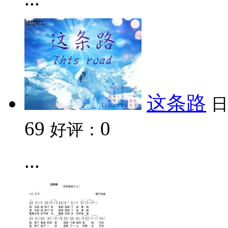
这条路
日
69
0
好评：
...