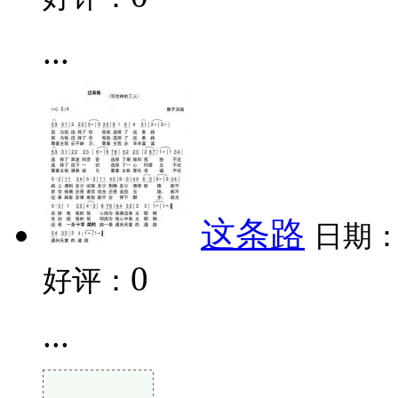
...
这条路
日期
0
好评：
...