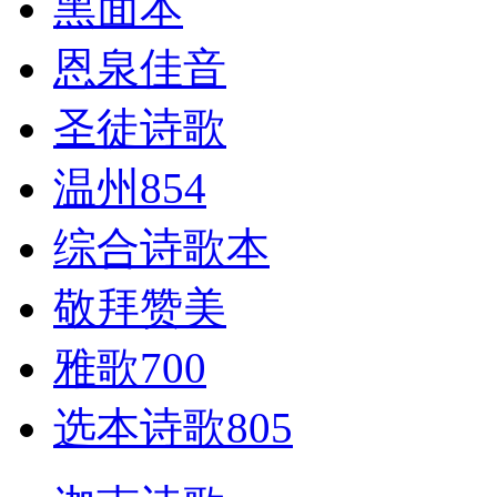
黑面本
恩泉佳音
圣徒诗歌
温州854
综合诗歌本
敬拜赞美
雅歌700
选本诗歌805