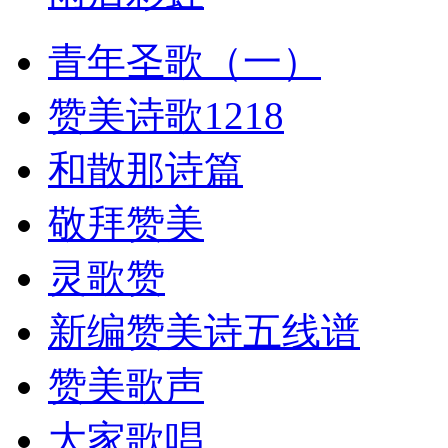
青年圣歌（一）
赞美诗歌1218
和散那诗篇
敬拜赞美
灵歌赞
新编赞美诗五线谱
赞美歌声
大家歌唱