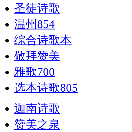
圣徒诗歌
温州854
综合诗歌本
敬拜赞美
雅歌700
选本诗歌805
迦南诗歌
赞美之泉