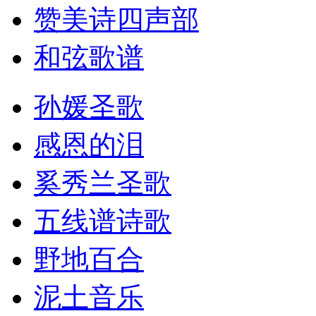
赞美诗四声部
和弦歌谱
孙媛圣歌
感恩的泪
奚秀兰圣歌
五线谱诗歌
野地百合
泥土音乐