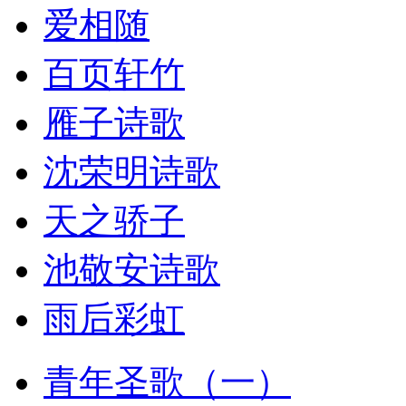
爱相随
百页轩竹
雁子诗歌
沈荣明诗歌
天之骄子
池敬安诗歌
雨后彩虹
青年圣歌（一）