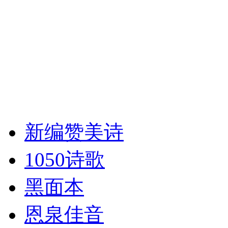
新编赞美诗
1050诗歌
黑面本
恩泉佳音