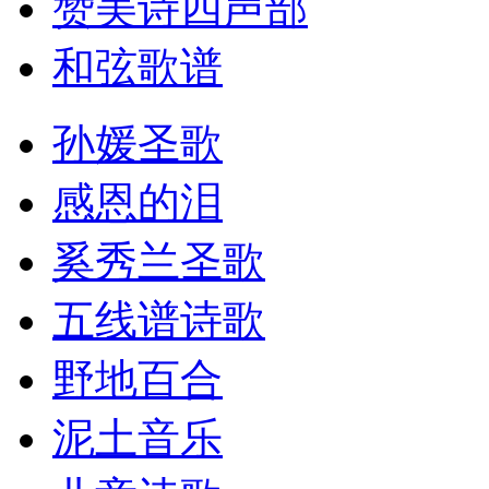
赞美诗四声部
和弦歌谱
孙媛圣歌
感恩的泪
奚秀兰圣歌
五线谱诗歌
野地百合
泥土音乐