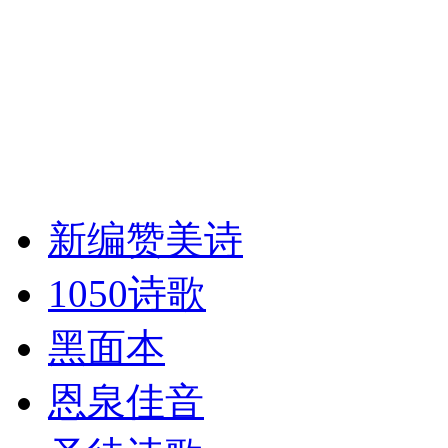
新编赞美诗
1050诗歌
黑面本
恩泉佳音