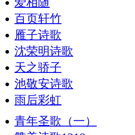
爱相随
百页轩竹
雁子诗歌
沈荣明诗歌
天之骄子
池敬安诗歌
雨后彩虹
青年圣歌（一）