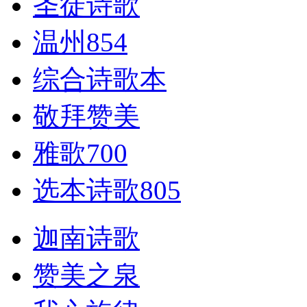
圣徒诗歌
温州854
综合诗歌本
敬拜赞美
雅歌700
选本诗歌805
迦南诗歌
赞美之泉