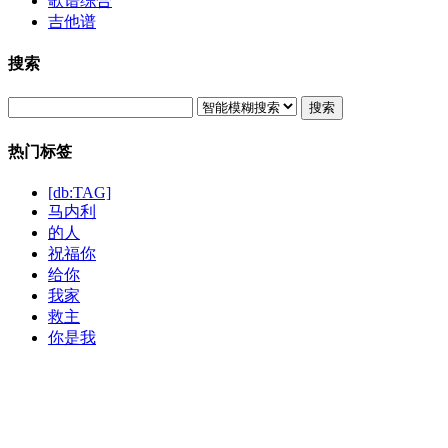
歌谱综合
吉他谱
搜索
搜索
热门标签
[db:TAG]
马内利
的人
祝福你
给你
我家
救主
你是我