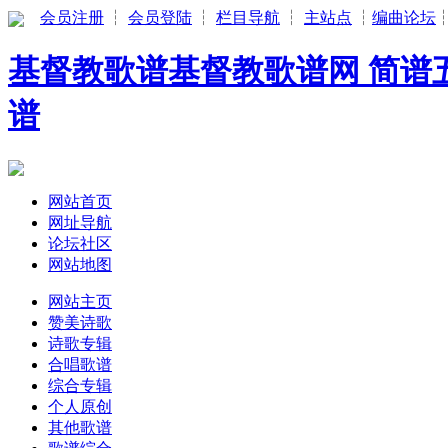
会员注册
┆
会员登陆
┆
栏目导航
┆
主站点
┆
编曲论坛
基督教歌谱基督教歌谱网 简谱五
谱
网站首页
网址导航
论坛社区
网站地图
网站主页
赞美诗歌
诗歌专辑
合唱歌谱
综合专辑
个人原创
其他歌谱