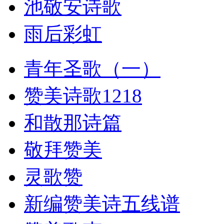
池敬安诗歌
雨后彩虹
青年圣歌（一）
赞美诗歌1218
和散那诗篇
敬拜赞美
灵歌赞
新编赞美诗五线谱