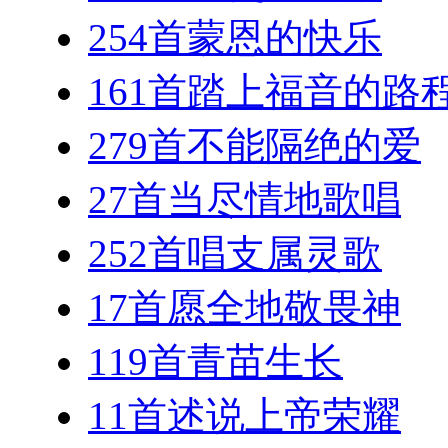
254首蒙恩的快乐
161首踏上福音的路
279首不能隔绝的爱
27首当尽情地歌唱
252首唱支属灵歌
17首愿全地敬畏神
119首青苗生长
11首述说上帝荣耀