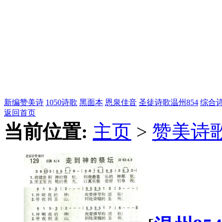
新编赞美诗
1050诗歌
黑面本
恩泉佳音
圣徒诗歌
温州854
综合
返回首页
当前位置:
主页
>
赞美诗