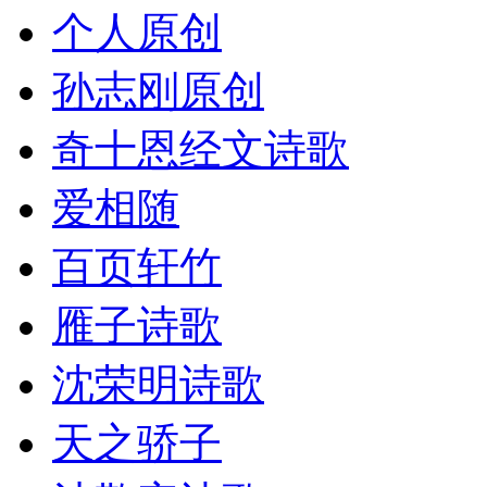
个人原创
孙志刚原创
奇十恩经文诗歌
爱相随
百页轩竹
雁子诗歌
沈荣明诗歌
天之骄子