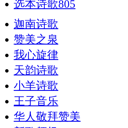
选本诗歌805
迦南诗歌
赞美之泉
我心旋律
天韵诗歌
小羊诗歌
王子音乐
华人敬拜赞美