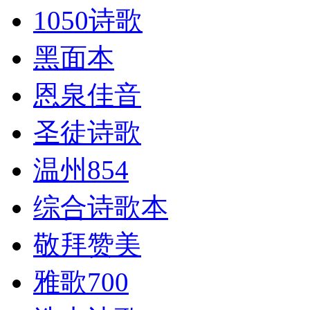
1050诗歌
黑面本
恩泉佳音
圣徒诗歌
温州854
综合诗歌本
敬拜赞美
雅歌700