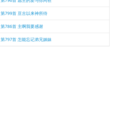
第796首 愿主的爱与你同在
第799首 亘古以来神所待
第786首 主啊我要感谢
第797首 怎能忘记弟兄姊妹