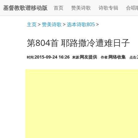
基督教歌谱移动版
首页
赞美诗歌
诗歌专辑
合唱
主页
>
赞美诗歌
>
选本诗歌805
>
第804首 耶路撒冷遭难日子
2015-09-24 16:26
网友提供
网络收集
时间:
来源:
作者:
点击: